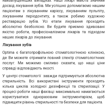
найзапущеніших випадках. Наші лікарі мають значний
досвід лікування зубів. Ми успішно допомагаємо нашим
пацієнтам з лікуванням карієсу, лікуванням пульпіту,
лікуванням періодонтиту, а також робимо художню
реставрацію зубів. Усі етапи лікування проходять
абсолютно безболісно. Ви будите приємно здивовані
якістю роботи, професіоналізмом лікарів та підходом
наших лікарів до лікування.
Лікування зубів
Optima є багатопрофільною стоматологічною клінікою,
де Ви можете отримати повний спектр стоматологічних
послуг. Ми можемо сміливо сказати, що наші ціни
справді відповідають якості.
У центрі стоматології завжди підтримується абсолютна
стерильність. Всі використані інструменти проходять
кілька циклів холодної дезінфекції та стерилізації. У
процесі роботи наші фахівці максимально намагаються
користуватися одноразовим інструментарієм, щоб
підвищити рівень стерильності та безпеки для пацієнта.